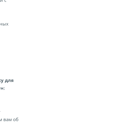
и с
вных
у для
»:
.
м вам об