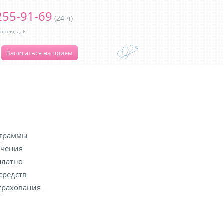
255-91-69
(24 ч)
оголя, д. 6
Записаться на прием
ограммы
ечения
платно
средств
трахования