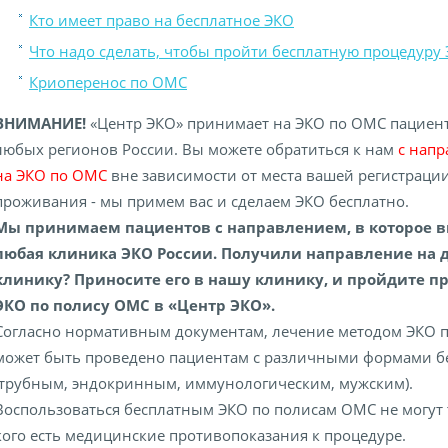
Кто имеет право на бесплатное ЭКО
Что надо сделать, чтобы пройти бесплатную процедуру
Криоперенос по ОМС
ВНИМАНИЕ!
«Центр ЭКО» принимает на ЭКО по ОМС пациент
любых регионов России. Вы можете обратиться к нам
с нап
на ЭКО по ОМС
вне зависимости от места вашей регистраци
проживания - мы примем вас и сделаем ЭКО бесплатно.
Мы принимаем пациентов с направлением, в которое 
любая клиника ЭКО России. Получили направление на 
клинику? Приносите его в нашу клинику, и пройдите п
ЭКО по полису ОМС в «Центр ЭКО».
Согласно нормативным документам, лечение методом ЭКО 
может быть проведено пациентам с различными формами б
(трубным, эндокринным, иммунологическим, мужским).
Воспользоваться бесплатным ЭКО по полисам ОМС не могут т
кого есть медицинские противопоказания к процедуре.