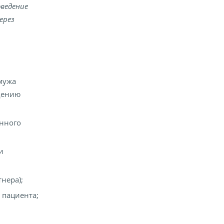
ведение
ерез
мужа
дению
енного
и
нера);
 пациента;