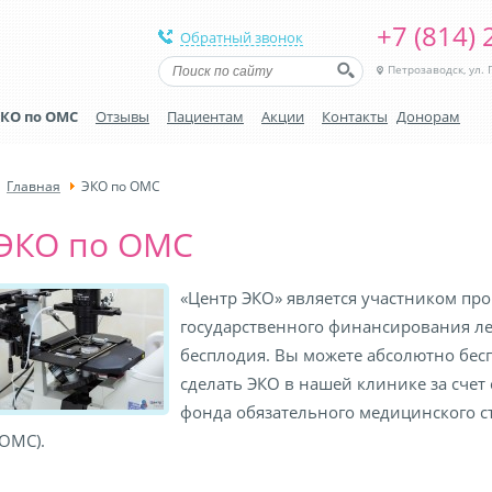
+7 (814) 
Обратный звонок
Петрозаводск, ул. Г
КО по ОМС
Отзывы
Пациентам
Акции
Контакты
Донорам
Главная
ЭКО по ОМС
ЭКО по ОМС
«Центр ЭКО» является участником пр
государственного финансирования л
бесплодия. Вы можете абсолютно бес
сделать ЭКО в нашей клинике за счет 
фонда обязательного медицинского с
(ОМС).