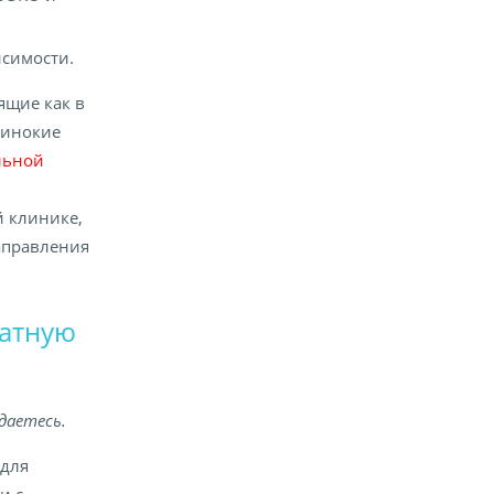
исимости.
ящие как в
динокие
льной
 клинике,
аправления
латную
даетесь.
 для