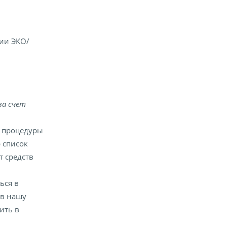
ии ЭКО/
за счет
е процедуры
 список
т средств
ься в
 в нашу
ить в