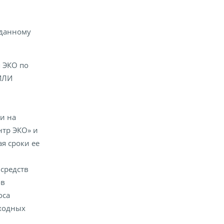
 данному
 ЭКО по
ИЛИ
и на
нтр ЭКО» и
я сроки ее
 средств
ов
оса
сходных