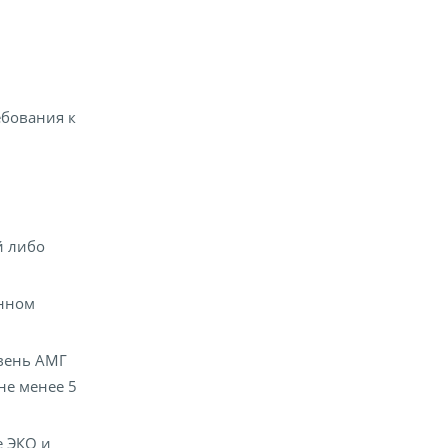
ебования к
й либо
енном
вень АМГ
не менее 5
е ЭКО и