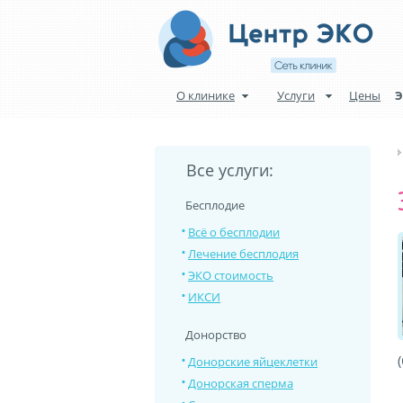
О клинике
Услуги
Цены
Э
Все услуги:
Бесплодие
Всё о бесплодии
Лечение бесплодия
ЭКО стоимость
ИКСИ
Донорство
Донорские яйцеклетки
Донорская сперма