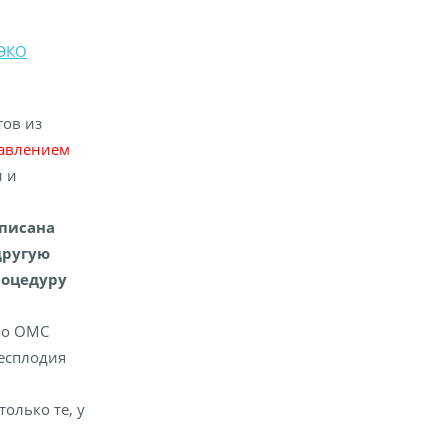
 ЭКО
ов из
равлением
и и
вписана
другую
роцедуру
по ОМС
есплодия
олько те, у