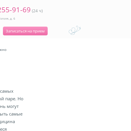
255-91-69
(24 ч)
оголя, д. 6
Записаться на прием
ажно
 самых
й паре. Но
нь могут
быть самые
дицина
еся