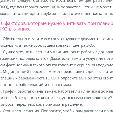
диагноза. Следует с опаской относиться к тем центрам план
(ЭКО), где вам гарантируют 100%-ое зачатие – этим не может
похвастаться ни одна зарубежная или отечественная клиник
10 факторов, которые нужно учитывать при плани
ЭКО в клинике
1. Обязательно изучите все сопутствующие документы клин
лицензии, а также срок существования центра ЭКО.
2. Лучше уточнить, есть ли у клиники опыт работы с донор
и женских половых клеток. Даже, если вам эта услуга не потр
сам факт наличия такого опыта говорит о серьезном подходе
3. Медицинский персонал может предоставить для вас стати
успешных беременностей ЭКО. Попросите ее. При этом стои
сложность заболеваний и возраст мам.
4. График работы очень важен. Работает ли клиника всю нед
ли способ экстренно связаться с нужным вам специалистом? 
вопросы перед тем, как принимать решение.
5. Стоимость лечения. Попросите, чтобы вам расписали по п