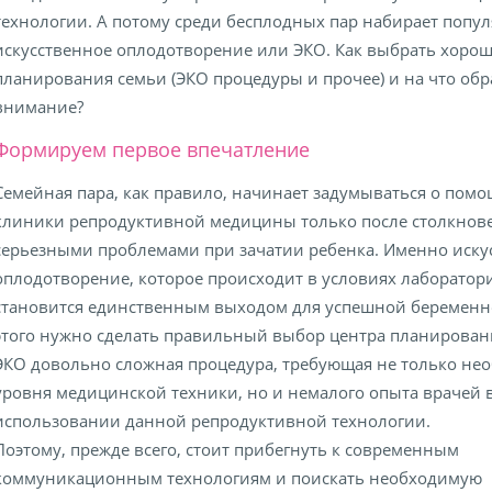
технологии. А потому среди бесплодных пар набирает попу
искусственное оплодотворение или ЭКО. Как выбрать хоро
планирования семьи (ЭКО процедуры и прочее) и на что об
внимание?
Формируем первое впечатление
Семейная пара, как правило, начинает задумываться о пом
клиники репродуктивной медицины только после столкнове
серьезными проблемами при зачатии ребенка. Именно иску
оплодотворение, которое происходит в условиях лаборатор
становится единственным выходом для успешной беременно
этого нужно сделать правильный выбор центра планирован
ЭКО довольно сложная процедура, требующая не только не
уровня медицинской техники, но и немалого опыта врачей 
использовании данной репродуктивной технологии.
Поэтому, прежде всего, стоит прибегнуть к современным
коммуникационным технологиям и поискать необходимую