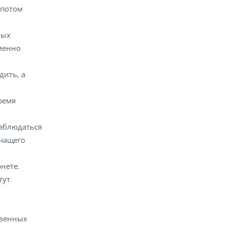
 потом
ных
именно
дить, а
ремя
наблюдаться
ечащего
нете.
гут
твенных