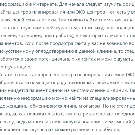
информацию в Интернете. Для начала следует изучить офи
сайты центров планирования или ЭКО-центров – он есть у в
уважающей себя клиники. Там можно найти список оказыва
с соответствующим прейскурантом, статистику, персонал (и
степени, категории, опыт работы), в некоторых случаях – от
пациентов. Если после просмотра сайта у вас не возникло в
искусственному оплодотворению в данной клинике, то спе
заботятся о своих потенциальных клиентах и можно думать 
консультацию.
Кстати, в поисках хорошего центра планирования семьи (ЭК
обратиться за помощью к родственникам и знакомым – мож
них найдется пациент одной из многочисленных клиник. Та
полезную информацию можно найти на специализированны
где женщины обмениваются личным опытом. Но не стоит де
выводы, как положительные, так и отрицательные, по одно
отзыву, ведь многие из них пишутся под влиянием эмоций (
большинстве случаев их можно различить по обилию