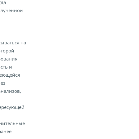
гда
полученной
ываться на
оторой
рования
сть и
меющейся
без
анализов,
тересующей
и
лнительные
ранее