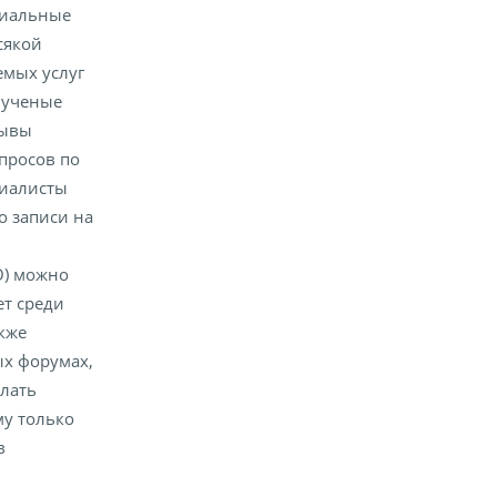
циальные
сякой
емых услуг
х ученые
зывы
опросов по
циалисты
о записи на
О) можно
ет среди
кже
х форумах,
лать
му только
в