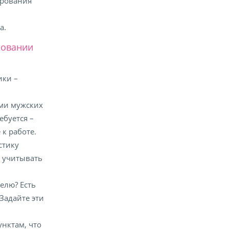
ирования
а.
ровании
ики –
ами мужских
ебуется –
 к работе.
стику
т учитывать
елю? Есть
Задайте эти
унктам, что