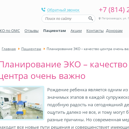
+7 (814) 
Обратный звонок
Петрозаводск, ул. Г
КО по ОМС
Отзывы
Пациентам
Акции
Контакты
Донорам
Главная
Пациентам
Планирование ЭКО – качество центра очень в
Планирование ЭКО – качество
центра очень важно
Рождение ребенка является одним из
значимых этапов в каждой супружеско
подобную радость на сегодняшний де
ощутить далеко не все, и тому могут 
разные причины. Но современная ме
находит все новые пути решения и совершенствует имеющи