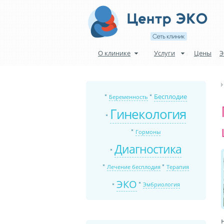
О клинике
Услуги
Цены
Э
Бесплодие
Беременность
Гинекология
Гормоны
Диагностика
Лечение бесплодия
Терапия
ЭКО
Эмбриология