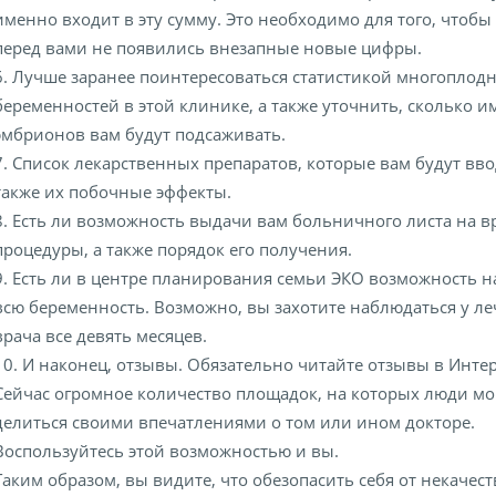
именно входит в эту сумму. Это необходимо для того, чтобы
перед вами не появились внезапные новые цифры.
6. Лучше заранее поинтересоваться статистикой многоплод
беременностей в этой клинике, а также уточнить, сколько 
эмбрионов вам будут подсаживать.
7. Список лекарственных препаратов, которые вам будут вво
также их побочные эффекты.
8. Есть ли возможность выдачи вам больничного листа на в
процедуры, а также порядок его получения.
9. Есть ли в центре планирования семьи ЭКО возможность 
всю беременность. Возможно, вы захотите наблюдаться у л
врача все девять месяцев.
10. И наконец, отзывы. Обязательно читайте отзывы в Интер
Сейчас огромное количество площадок, на которых люди мо
делиться своими впечатлениями о том или ином докторе.
Воспользуйтесь этой возможностью и вы.
Таким образом, вы видите, что обезопасить себя от некачес