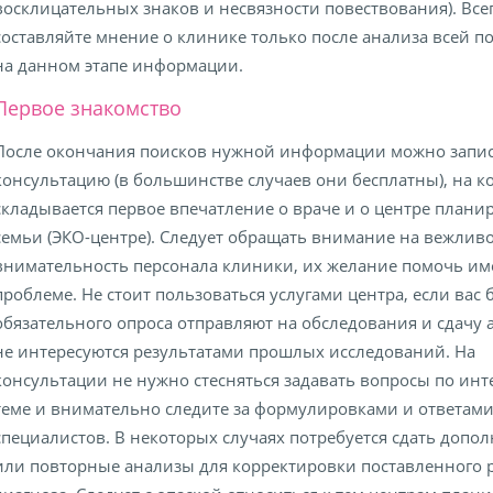
восклицательных знаков и несвязности повествования). Все
составляйте мнение о клинике только после анализа всей 
на данном этапе информации.
Первое знакомство
После окончания поисков нужной информации можно запис
консультацию (в большинстве случаев они бесплатны), на к
складывается первое впечатление о враче и о центре плани
семьи (ЭКО-центре). Следует обращать внимание на вежливо
внимательность персонала клиники, их желание помочь и
проблеме. Не стоит пользоваться услугами центра, если вас 
обязательного опроса отправляют на обследования и сдачу 
не интересуются результатами прошлых исследований. На
консультации не нужно стесняться задавать вопросы по ин
теме и внимательно следите за формулировками и ответам
специалистов. В некоторых случаях потребуется сдать допо
или повторные анализы для корректировки поставленного 