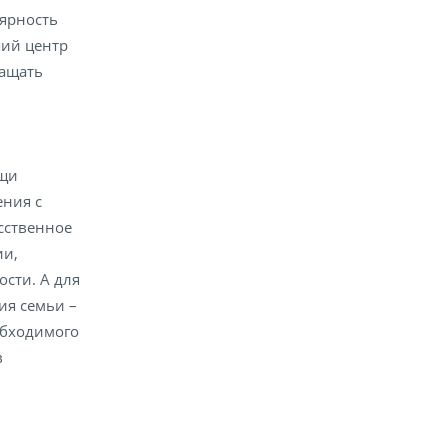
лярность
ший центр
ращать
ощи
ния с
сственное
ии,
сти. А для
ия семьи –
обходимого
в