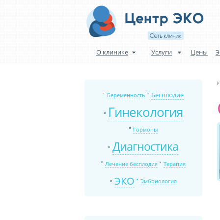
О клинике
Услуги
Цены
Э
Бесплодие
Беременность
Гинекология
Гормоны
Диагностика
Лечение бесплодия
Терапия
ЭКО
Эмбриология