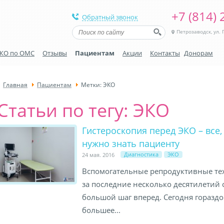
+7 (814) 
Обратный звонок
Петрозаводск, ул. Г
КО по ОМС
Отзывы
Пациентам
Акции
Контакты
Донорам
Главная
Пациентам
Метки: ЭКО
Статьи по тегу: ЭКО
Гистероскопия перед ЭКО – все,
нужно знать пациенту
Диагностика
ЭКО
24 мая. 2016
Вспомогательные репродуктивные те
за последние несколько десятилетий 
большой шаг вперед. Сегодня гораздо
большее...