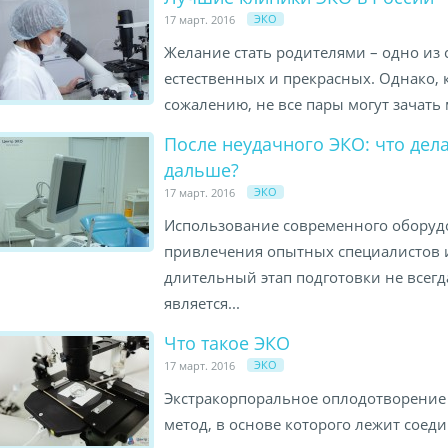
ЭКО
17 март. 2016
Желание стать родителями – одно из
естественных и прекрасных. Однако, 
сожалению, не все пары могут зачать 
После неудачного ЭКО: что дел
дальше?
ЭКО
17 март. 2016
Использование современного оборуд
привлечения опытных специалистов 
длительный этап подготовки не всегд
является...
Что такое ЭКО
ЭКО
17 март. 2016
Экстракорпоральное оплодотворение 
метод, в основе которого лежит соед