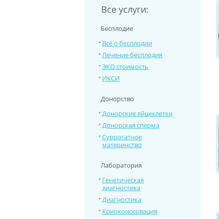
Все услуги:
Бесплодие
Всё о бесплодии
Лечение бесплодия
ЭКО стоимость
ИКСИ
Донорство
Донорские яйцеклетки
Донорская сперма
Суррогатное
материнство
Лаборатория
Генетическая
диагностика
Диагностика
Криоконсервация