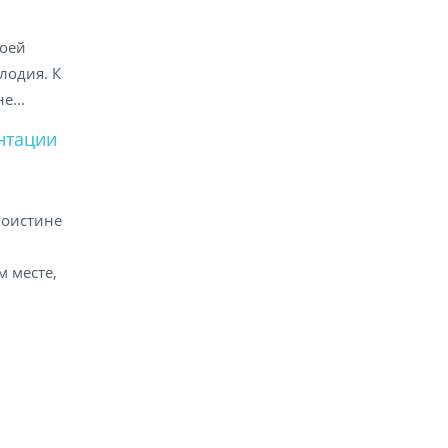
воей
лодия. К
е...
нтации
поистине
м месте,