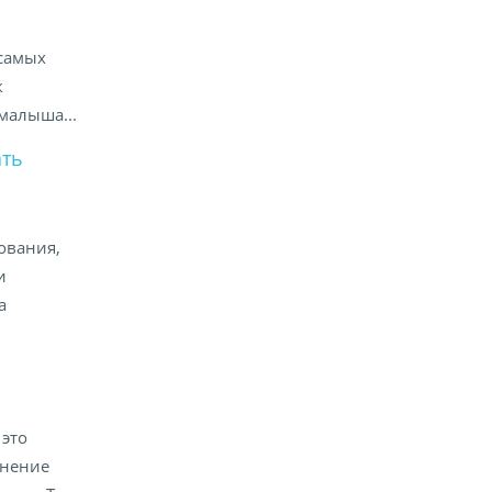
 самых
к
малыша...
ать
ования,
и
а
это
инение