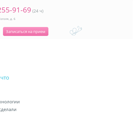
255-91-69
(24 ч)
оголя, д. 6
Записаться на прием
 что
хнологии
сделали