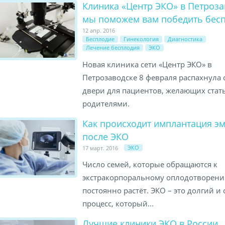
Клиника «Центр ЭКО» в Петроза
мы поможем вам победить бес
12 апр. 2016
Бесплодие
Гинекология
Диагностика
Лечение бесплодия
ЭКО
Новая клиника сети «Центр ЭКО» в
Петрозаводске 8 февраля распахнула 
двери для пациентов, желающих стат
родителями.
Как происходит имплантация э
после ЭКО
ЭКО
17 март. 2016
Число семей, которые обращаются к
экстракорпоральному оплодотворени
постоянно растёт. ЭКО – это долгий 
процесс, который...
Лучшие клиники ЭКО в России