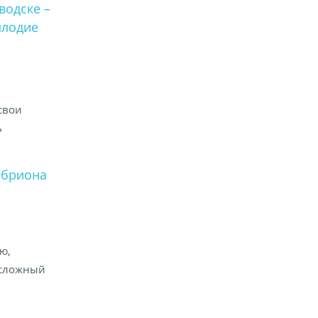
водске –
плодие
свои
ь
мбриона
ю,
и сложный