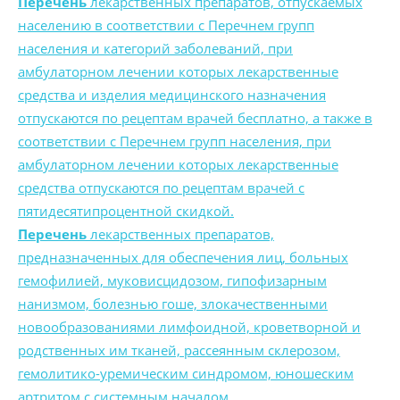
Перечень
лекарственных препаратов, отпускаемых
населению в соответствии с Перечнем групп
населения и категорий заболеваний, при
амбулаторном лечении которых лекарственные
средства и изделия медицинского назначения
отпускаются по рецептам врачей бесплатно, а также в
соответствии с Перечнем групп населения, при
амбулаторном лечении которых лекарственные
средства отпускаются по рецептам врачей с
пятидесятипроцентной скидкой.
Перечень
лекарственных препаратов,
предназначенных для обеспечения лиц, больных
гемофилией, муковисцидозом, гипофизарным
нанизмом, болезнью гоше, злокачественными
новообразованиями лимфоидной, кроветворной и
родственных им тканей, рассеянным склерозом,
гемолитико-уремическим синдромом, юношеским
артритом с системным началом,