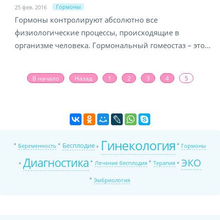
Гормоны
25 фев. 2016
Гормоны контролируют абсолютно все
физиологические процессы, происходящие в
организме человека. Гормональный гомеостаз – это...
В начало
Назад
1
2
3
4
5
Гинекология
Бесплодие
Беременность
Гормоны
Диагностика
ЭКО
Лечение бесплодия
Терапия
Эмбриология