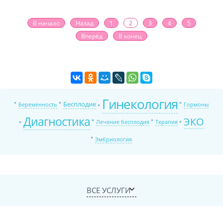
В начало
Назад
1
2
3
4
5
Вперёд
В конец
Гинекология
Бесплодие
Беременность
Гормоны
Диагностика
ЭКО
Лечение бесплодия
Терапия
Эмбриология
ВСЕ УСЛУГИ