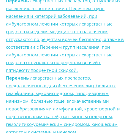
Перечень
лекарственных препаратов, отпускаемых
населению в соответствии с Перечнем групп
населения и категорий заболеваний, при
амбулаторном лечении которых лекарственные
средства и изделия медицинского назначения
отпускаются по рецептам врачей бесплатно, а также в
соответствии с Перечнем групп населения, при
амбулаторном лечении которых лекарственные
средства отпускаются по рецептам врачей с
пятидесятипроцентной скидкой.
Перечень
лекарственных препаратов,
предназначенных для обеспечения лиц, больных
гемофилией, муковисцидозом, гипофизарным
нанизмом, болезнью гоше, злокачественными
новообразованиями лимфоидной, кроветворной и
родственных им тканей, рассеянным склерозом,
гемолитико-уремическим синдромом, юношеским
артритом с системным началом,